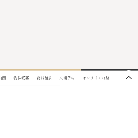
内図
物件概要
資料請求
来場予約
オンライン相談