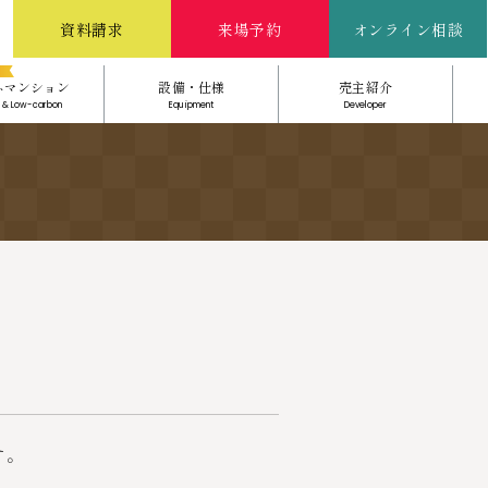
資料請求
来場予約
オンライン相談
ネマンション
設備・仕様
売主紹介
 & Low-carbon
Equipment
Developer
す。