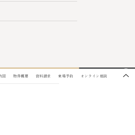
内図
物件概要
資料請求
来場予約
オンライン相談