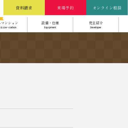
資料請求
来場予約
オンライン相談
ネマンション
設備・仕様
売主紹介
 & Low-carbon
Equipment
Developer